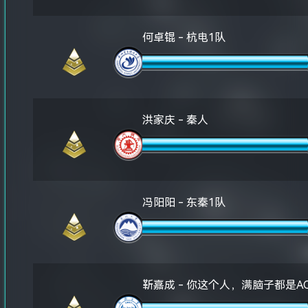
何卓锟 - 杭电1队
洪家庆 - 秦人
冯阳阳 - 东秦1队
靳嘉成 - 你这个人，满脑子都是A