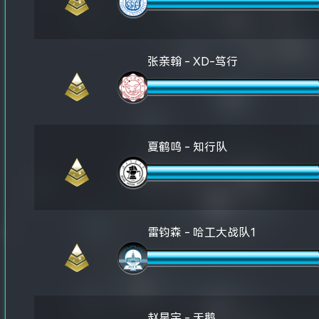
张亲翰 - XD-笃行
夏鹤鸣 - 知行队
雷钧森 - 哈工大战队1
赵星宇 - 天鹅